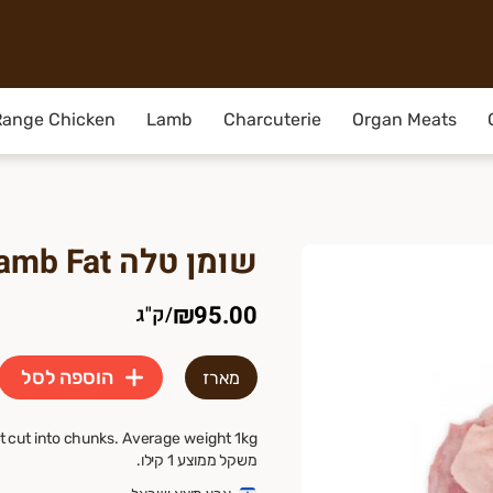
ות לבעלי חיים. בשר מהשדה ישר לדלת שלך. בלי תוספות ובלי משחק
Range Chicken
Lamb
Charcuterie
Organ Meats
שומן טלה Lamb Fat
₪95.00
/
ק"ג
הוספה לסל
מארז
משקל ממוצע 1 קילו.